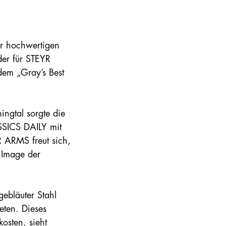
er hochwertigen
der für STEYR
dem „Gray’s Best
ngtal sorgte die
SICS DAILY mit
 ARMS freut sich,
 Image der
ebläuter Stahl
eten. Dieses
osten, sieht