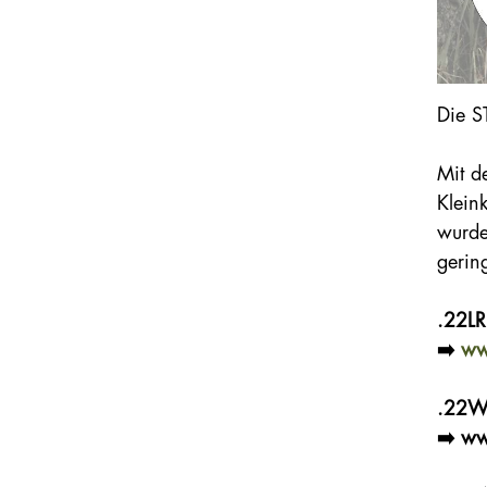
Die S
Mit d
Klein
wurde
gerin
.22LR
➡️
ww
.22
➡️ w