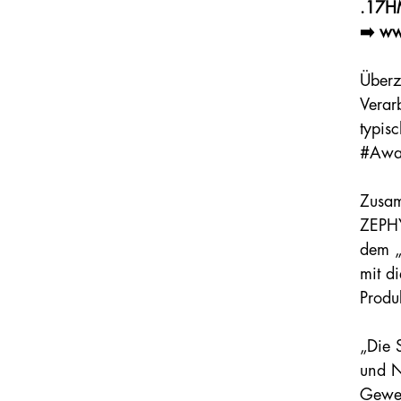
.17H
➡️ w
Überz
Verar
typis
#Awar
Zusam
ZEPHY
dem „
mit d
Produ
„Die 
und N
Geweh