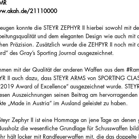
MR
ww.akah.de/21110000
eugen konnte die STEYR ZEPHYR II hierbei sowohl mit d
beitungsqualität und dem eleganten Design wie auch mit 
chen Präzision. Zusätzlich wurde die ZEHPYR II noch mit 
d“ des Gray’s Sporting Journal ausgezeichnet.
men mit der Qualität der anderen Waffen aus dem #Rami
R II auch dazu, dass STEYR ARMS von SPORTING CLAS
2019 Award of Excellence“ ausgezeichnet wurde. STEYR
iesen Auszeichnungen seinen Beitrag am hervorragenden
kte „Made in Austria“ im Ausland geleistet zu haben.
Steyr Zephyr II ist eine Hommage an jene Tage an denen g
ussholz die wesentliche Grundlage für Schusswaffen bild
r hält locker mit Randfeuerwaffen mit, die das doppelte k