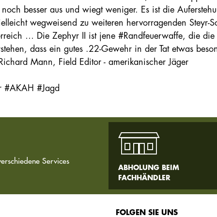
 noch besser aus und wiegt weniger. Es ist die Aufersteh
ielleicht wegweisend zu weiteren hervorragenden Steyr-S
rreich … Die Zephyr II ist jene #Randfeuerwaffe, die die
rstehen, dass ein gutes .22-Gewehr in der Tat etwas beso
- Richard Mann, Field Editor - amerikanischer Jäger
yr #AKAH #Jagd
verschiedene Services
ABHOLUNG BEIM
FACHHÄNDLER
FOLGEN SIE UNS