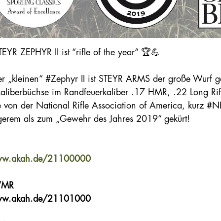
TEYR ZEPHYR II ist “rifle of the year“ 🏆💪
er „kleinen“ #Zephyr II ist STEYR ARMS der große Wurf g
kaliberbüchse im Randfeuerkaliber .17 HMR, .22 Long R
 von der National Rifle Association of America, kurz #N
gerem als zum „Gewehr des Jahres 2019“ gekürt!
w.akah.de/21100000
WMR
ww.akah.de/21101000