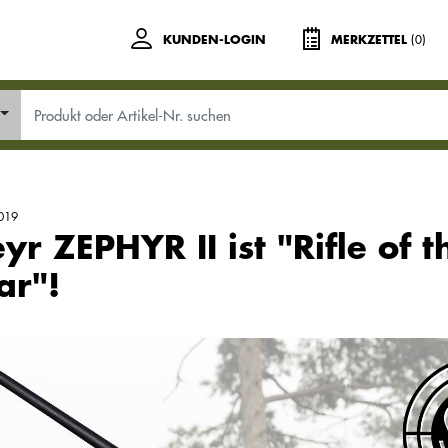
(0)
KUNDEN-LOGIN
MERKZETTEL
019
eyr ZEPHYR II ist "Rifle of t
ar"!