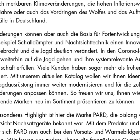
ich merkbaren Klimaveränderungen, die hohen Inflationswe
Jahre oder auch das Vordringen des Wolfes und das Auftr
älle in Deutschland.
derungen können aber auch die Basis für Fortentwicklung
eispiel Schalldämpfer und Nachtsichttechnik einen Innov
gebracht und die Jagd deutlich verändert. In den Corona-
 weiterhin auf die Jagd gehen und ihre systemrelevante A
lschaft erfüllen. Viele Kunden haben sogar mehr als früher
tiert. Mit unserem aktuellen Katalog wollen wir Ihnen Ide
Jagdausrüstung immer weiter modernisieren und für die
zu
derungen anpassen können. So freuen wir uns, Ihnen wie
ende Marken neu im Sortiment präsentieren zu können.
esonderes Highlight ist hier die Marke PARD, die bislang 
sicht-Nachsatzgeräte bekannt war. Mit dem Predator un
 sich PARD nun auch bei
den Vorsatz- und Wärmebildger