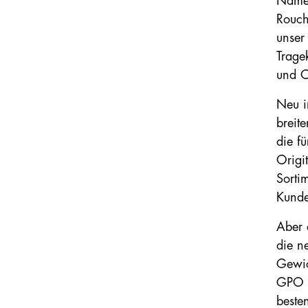
Namen
Rouch
unser
Trage
und O
Neu i
breit
die f
Origi
Sorti
Kunde
Aber 
die n
Gewic
GPO d
beste