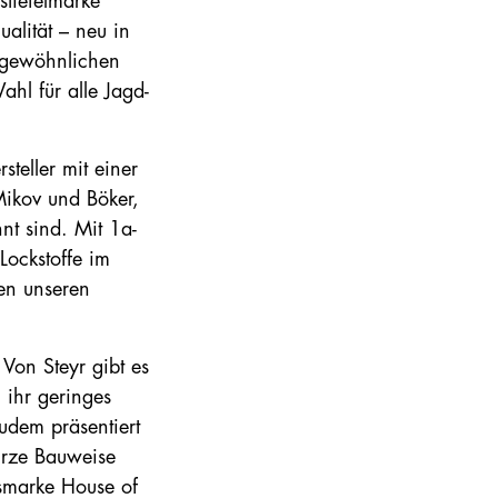
tiefelmarke
ualität
– neu in
rgewöhnlichen
ahl für alle Jagd-
teller mit einer
ikov und Böker,
nt sind. Mit 1a-
Lockstoffe im
en unseren
Von Steyr gibt es
 ihr geringes
Zudem präsentiert
urze Bauweise
gsmarke House of