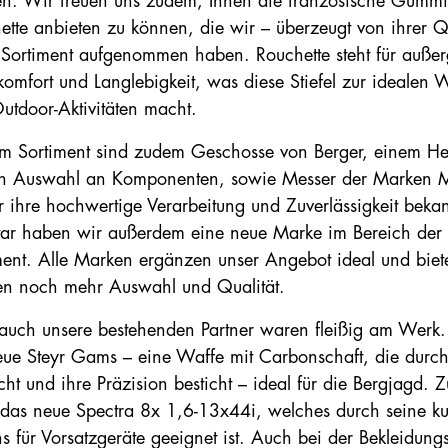
. Wir freuen uns zudem, Ihnen die französische Gummis
ette anbieten zu können, die wir – überzeugt von ihrer Q
 Sortiment aufgenommen haben. Rouchette steht für auße
komfort und Langlebigkeit, was diese Stiefel zur idealen W
utdoor-Aktivitäten macht.
m Sortiment sind zudem Geschosse von Berger, einem Hers
en Auswahl an Komponenten, sowie Messer der Marken M
ür ihre hochwertige Verarbeitung und Zuverlässigkeit bekan
tar haben wir außerdem eine neue Marke im Bereich der 
ment. Alle Marken ergänzen unser Angebot ideal und biet
n noch mehr Auswahl und Qualität.
auch unsere bestehenden Partner waren fleißig am Werk. 
eue Steyr Gams – eine Waffe mit Carbonschaft, die durch
ht und ihre Präzision besticht – ideal für die Bergjagd. 
as neue Spectra 8x 1,6-13x44i, welches durch seine k
ns für Vorsatzgeräte geeignet ist. Auch bei der Bekleidun