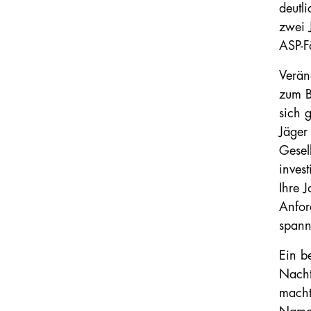
deutl
zwei 
ASP-F
Verän
zum B
sich 
Jäger
Gesel
inves
Ihre 
Anfor
spann
Ein b
Nacht
macht