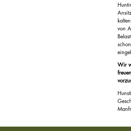
Hunti
Ansit
kalte
von A
Belas
schon
einge
Wir w
freue
vorzus
Hunst
Gesch
Manfr