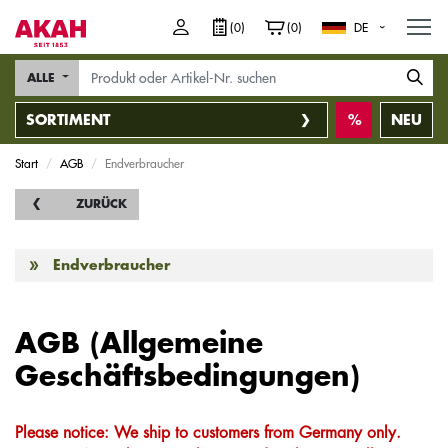
M
(0)
(0)
DE
ALLE
SORTIMENT
NEU
Start
AGB
Endverbraucher
ZURÜCK
Endverbraucher
AGB (Allgemeine
Geschäftsbedingungen)
Please notice: We ship to customers from Germany only.