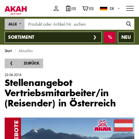
M
(0)
(0)
DE
ALLE
SORTIMENT
NEU
Start
Aktuelles
ZURÜCK
22.06.2016
Stellenangebot
Vertriebsmitarbeiter/in
(Reisender) in Österreich