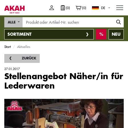
M
(0)
(0)
DE
ALLE
SORTIMENT
NEU
Start
Aktuelles
ZURÜCK
27.01.2017
Stellenangebot Näher/in für
Lederwaren