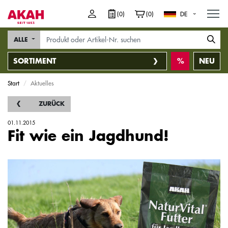
M
(0)
(0)
DE
ALLE
SORTIMENT
NEU
Start
Aktuelles
ZURÜCK
01.11.2015
Fit wie ein Jagdhund!