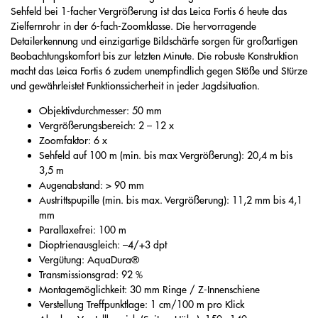
Sehfeld bei 1-facher Vergrößerung ist das Leica Fortis 6 heute das
Zielfernrohr in der 6-fach-Zoomklasse. Die hervorragende
Detailerkennung und einzigartige Bildschärfe sorgen für großartigen
Beobachtungskomfort bis zur letzten Minute. Die robuste Konstruktion
macht das Leica Fortis 6 zudem unempfindlich gegen Stöße und Stürze
und gewährleistet Funktionssicherheit in jeder Jagdsituation.
Objektivdurchmesser: 50 mm
Vergrößerungsbereich: 2 – 12 x
Zoomfaktor: 6 x
Sehfeld auf 100 m (min. bis max Vergrößerung): 20,4 m bis
3,5 m
Augenabstand: > 90 mm
Austrittspupille (min. bis max. Vergrößerung): 11,2 mm bis 4,1
mm
Parallaxefrei: 100 m
Dioptrienausgleich: –4/+3 dpt
Vergütung: AquaDura®
Transmissionsgrad: 92 %
Montagemöglichkeit: 30 mm Ringe / Z-Innenschiene
Verstellung Treffpunktlage: 1 cm/100 m pro Klick