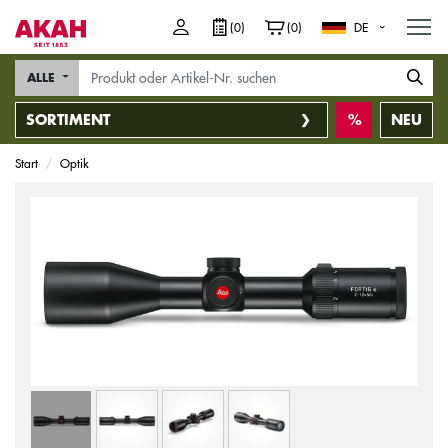
M
(0)
(0)
DE
ALLE
SORTIMENT
NEU
Start
Optik