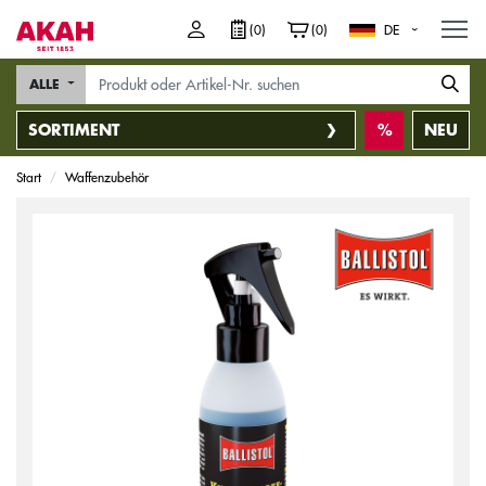
M
(0)
(0)
DE
ALLE
SORTIMENT
NEU
Start
Waffenzubehör