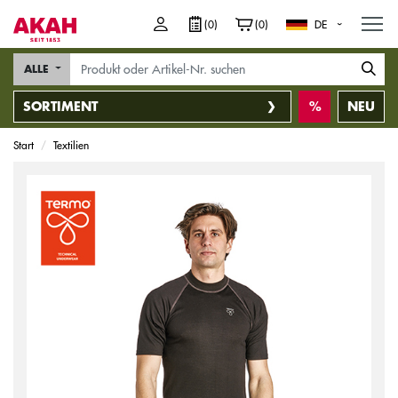
M
(0)
(0)
DE
ALLE
SORTIMENT
NEU
Start
Textilien