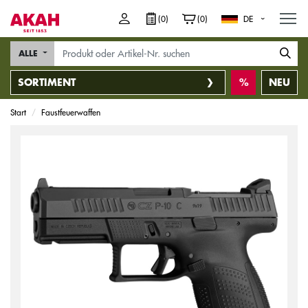
M
(0)
(0)
DE
ALLE
SORTIMENT
NEU
Start
Faustfeuerwaffen