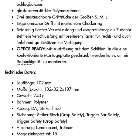
Schlagbolzens
glasfaserverstärkter Polymerrahmen
Drei austauschbare Griffstücke der Größen S, M, L
Ergonomischer Griff mit markantem Checkering
Beidseitig flacher Verschlussfang und Magazinfang; als Zubehör
steht ein Verschlussfang mit breiterem Taster für rechts- und auch
linkshändige Schützen zur Verfügung.
OPTICS READY:
Mit Ausfräsung auf dem Schlitten, in die eine
konfektionierte Montageplatte geschraubt werden kann, um ein
Rotpunkt
gerät zu montieren.
Technische Daten:
Lauflänge: 102 mm
Maße (LxBxH): 132x32,2x187 mm
Gewicht: 740 g
Rahmen: Polymer
Abzug: DA, Striker fired
Sicherung: Striker Block (Drop Safety), Trigger Bar Safety,
Trigger Safety (Drop Safety)
Visierung: Luminescent, Trithium
Magazinkapazität: 15