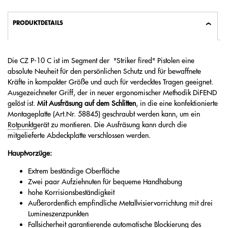
PRODUKTDETAILS
Die CZ P-10 C ist im Segment der "Striker fired" Pistolen eine
absolute Neuheit für den persönlichen Schutz und für bewaffnete
Kräfte in kompakter Größe und auch für verdecktes Tragen geeignet.
Ausgezeichneter Griff, der in neuer ergonomischer Methodik DiFEND
gelöst ist.
Mit Ausfräsung auf dem Schlitten
, in die eine konfektionierte
Montageplatte (Art.Nr. 58845) geschraubt werden kann, um ein
Rotpunkt
gerät zu montieren. Die Ausfräsung kann durch die
mitgelieferte Abdeckplatte verschlossen werden.
Hauptvorzüge:
Extrem beständige Oberfläche
Zwei paar Aufziehnuten für bequeme Handhabung
hohe Korrisionsbeständigkeit
Außerordentlich empfindliche Metallvisiervorrichtung mit drei
Lumineszenzpunkten
Fallsicherheit garantierende automatische Blockierung des