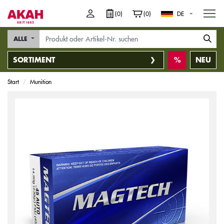
M
(0)
(0)
DE
ALLE
SORTIMENT
NEU
Start
Munition