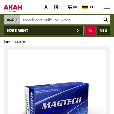
M
(0)
(0)
DE
ALLE
SORTIMENT
NEU
Start
Munition