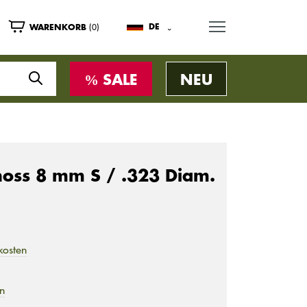
MENU
(0)
DE
WARENKORB
SALE
NEU
oss 8 mm S / .323 Diam.
kosten
en