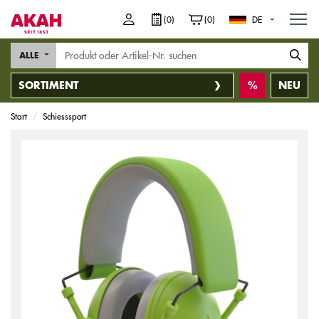
M
(0)
(0)
DE
ALLE
SORTIMENT
NEU
Start
Schiesssport