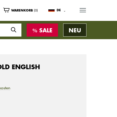
MENU
(0)
DE
WARENKORB
SALE
NEU
 OLD ENGLISH
kosten