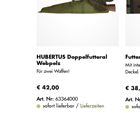
HUBERTUS Doppelfutteral
Futte
Webpelz
Mit int
Für zwei Waffen!
Deckel.
€ 42,00
€ 38
Art. Nr:
63364000
Art. N
sofort lieferbar /
Lieferzeiten
sofo