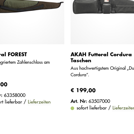
ral FOREST
AKAH Futteral Cordura 
Taschen
egriertem Zahlenschloss am
Aus hochwertigstem Original „Du
Cordura“.
,00
€ 199,00
r:
63358000
Art. Nr:
63507000
rt lieferbar /
Lieferzeiten
sofort lieferbar /
Lieferzeite