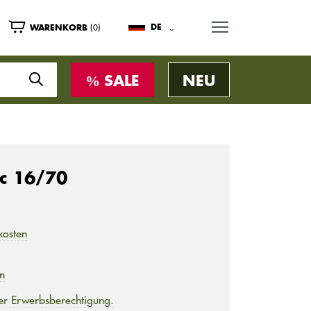
MENU
(0)
DE
WARENKORB
SALE
NEU
c 16/70
kosten
en
er Erwerbsberechtigung.