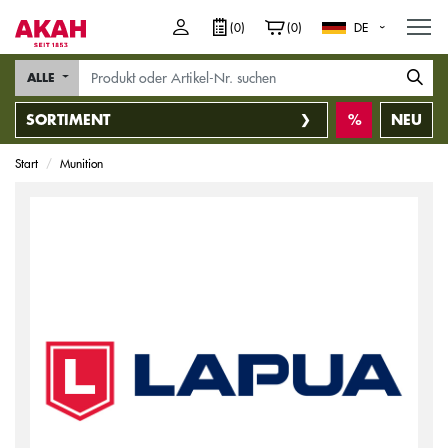
M
(0)
(0)
DE
ALLE
SORTIMENT
NEU
Start
Munition