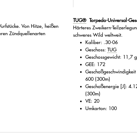
TUG®
Torpedo-Universal-Gesc
urfstücke. Von Hitze, heißen
Härteres Zweikern-Teilzerlegun
eren Zündquellenarten
schweres Wild weltweit.
Kaliber: .30-06
Geschoss:
TUG
Geschossgewicht: 11,7 g
GEE: 172
Geschoßgeschwindigkeit
600 (300m)
Geschoßenergie [J]: 4.
(300m)
VE: 20
Umkarton: 100