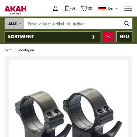
M
(0)
(0)
DE
ALLE
SORTIMENT
NEU
Start
Montagen