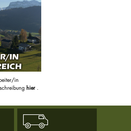
beiter/in
usschreibung
hier
.