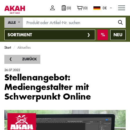
M
(0)
(0)
DE
ALLE
SORTIMENT
NEU
Start
Aktuelles
ZURÜCK
26.07.2022
Stellenangebot:
Mediengestalter mit
Schwerpunkt Online