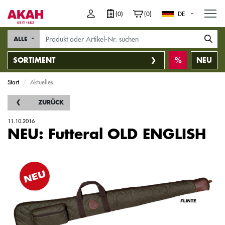
M
(0)
(0)
DE
ALLE
SORTIMENT
NEU
Start
Aktuelles
ZURÜCK
11.10.2016
NEU: Futteral OLD ENGLISH