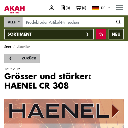
M
(0)
(0)
DE
ALLE
SORTIMENT
NEU
Start
Aktuelles
ZURÜCK
12.02.2019
Grösser und stärker:
HAENEL CR 308