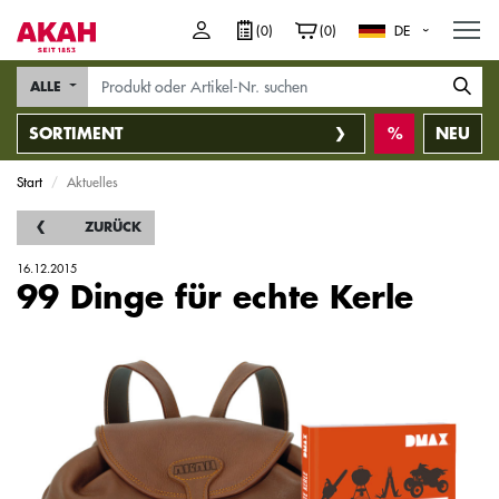
M
(0)
(0)
DE
ALLE
SORTIMENT
NEU
Start
Aktuelles
ZURÜCK
16.12.2015
99 Dinge für echte Kerle