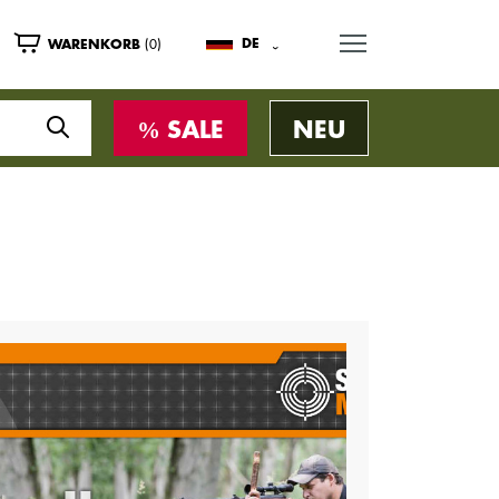
MENU
(0)
DE
WARENKORB
SALE
NEU