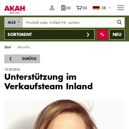
M
(0)
(0)
DE
ALLE
SORTIMENT
NEU
Start
Aktuelles
ZURÜCK
12.05.2016
Unterstützung im
Verkaufsteam Inland