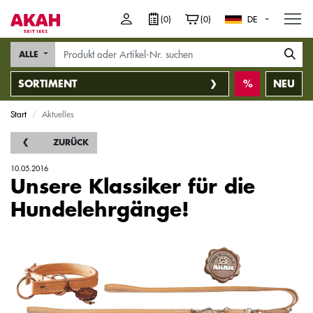
M
(0)
(0)
DE
ALLE
SORTIMENT
NEU
Start
Aktuelles
ZURÜCK
10.05.2016
Unsere Klassiker für die
Hundelehrgänge!