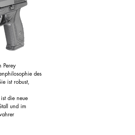
n Perey
menphilosophie des
e ist robust,
ist die neue
Stall und im
wahrer