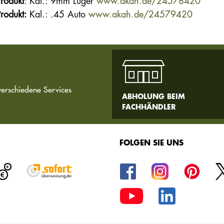
rodukt
:
Kal.: 9mm Luger
www.akah.de/24578420
rodukt:
Kal.: .45 Auto
www.akah.de/24579420
verschiedene Services
ABHOLUNG BEIM
FACHHÄNDLER
FOLGEN SIE UNS