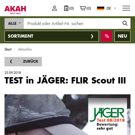
M
(0)
(0)
DE
ALLE
SORTIMENT
NEU
Start
Aktuelles
ZURÜCK
25.09.2018
TEST in JÄGER: FLIR Scout III