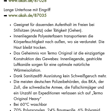
➡️
www.akah.de/87028
Lange Unterhose mit Eingriff
➡️
www.akah.de/87035
Geeignet für dauernden Aufenthalt im Freien bei
Stillsitzen (Ansitz) oder Tätigkeit (Gehen).
Innenliegende Polyesterfasern transportieren die
Körperfeuchtigkeit nach außen, wo sie verdunstet. Die
Haut bleibt trocken.
Das Geheimnis von Termo Original ist die einzigartige
Konstruktion des Gewebes: Innenliegende, gestrickte
Luftkanäle sorgen für eine optimale natürliche
Wärmeisolation.
Dank Sanitized® Ausrüstung kein Schweißgeruch mehr.
Die meisten deutschen Polizeibehörden, das BKA, der
Zoll, die schwedische Armee, die Fallschirmjäger und
ein Unzahl an Expeditionen verlassen sich auf „Termo
Original Heavy“
Bei 60°C waschbar
70% Polypropylen, 24% Baumwolle, 6% Polyamid,