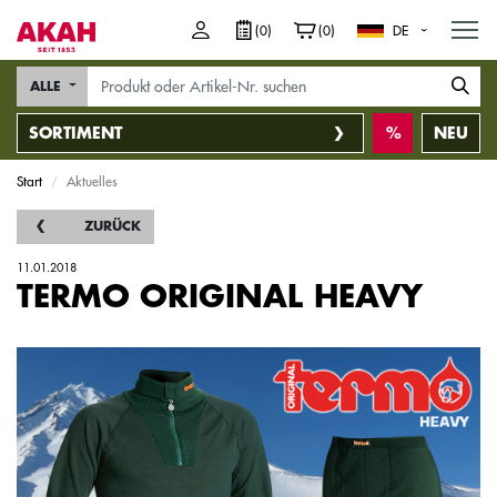
M
(0)
(0)
DE
ALLE
SORTIMENT
NEU
Start
Aktuelles
ZURÜCK
11.01.2018
TERMO ORIGINAL HEAVY