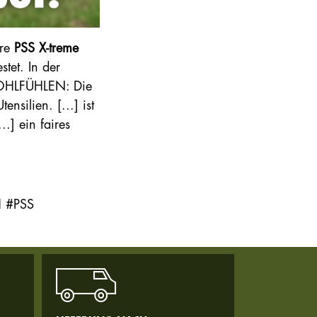
ere
PSS X-treme
stet. In der
WOHLFÜHLEN: Die
ensilien. [...] ist
..] ein faires
H #PSS