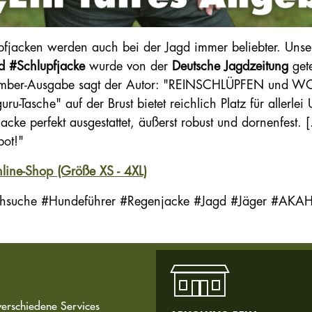
pfjacken werden auch bei der Jagd immer beliebter. Uns
d #Schlupfjacke
wurde von der
Deutsche Jagdzeitung
gete
mber-Ausgabe sagt der Autor: "REINSCHLÜPFEN und 
ru-Tasche" auf der Brust bietet reichlich Platz für allerlei Ut
acke perfekt ausgestattet, äußerst robust und dornenfest. [.
ot!"
line-Shop (Größe XS - 4XL)
suche #Hundeführer #Regenjacke #Jagd #Jäger #AKA
verschiedene Services