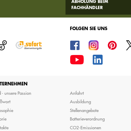
ABHOLUNG BEIM
FACHHÄNDLER
FOLGEN SIE UNS
TERNEHMEN
 - unsere Passion
Anfahrt
ßwort
Ausbildung
osophie
Stellenangebote
orie
Batterieverordnung
takte
CO2-Emissionen