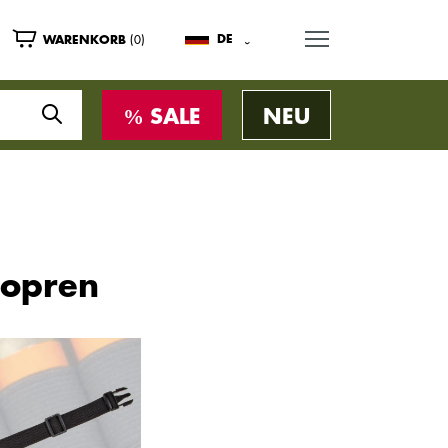
MENU
(0)
DE
WARENKORB
SALE
NEU
eopren