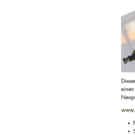
Diese
einen
Neop
www.