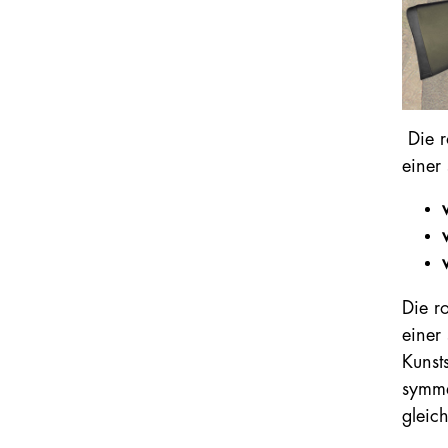
Die r
einer
Die r
einer
Kunst
symmet
gleic