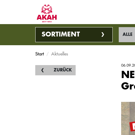
SORTIMENT
ALLE
Start
Aktuelles
06.09.2
ZURÜCK
NE
Gr