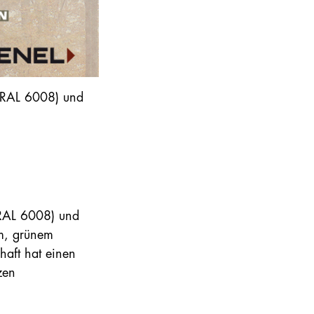
 (RAL 6008) und
(RAL 6008) und
em, grünem
haft hat einen
zen