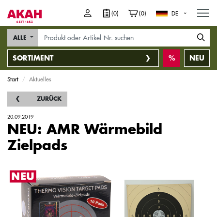
M
(0)
(0)
DE
ALLE
SORTIMENT
NEU
Start
Aktuelles
ZURÜCK
20.09.2019
NEU: AMR Wärmebild
Zielpads