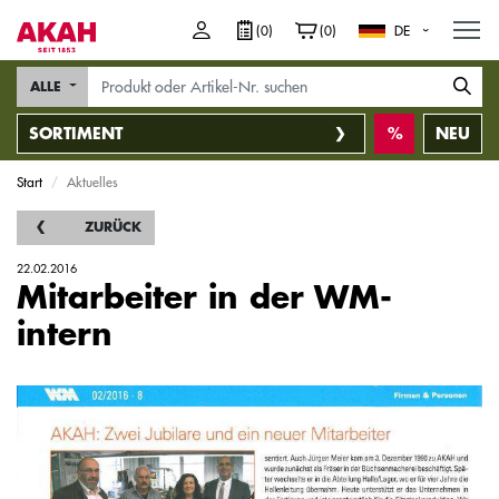
M
(0)
(0)
DE
ALLE
SORTIMENT
NEU
Start
Aktuelles
ZURÜCK
22.02.2016
Mitarbeiter in der WM-
intern