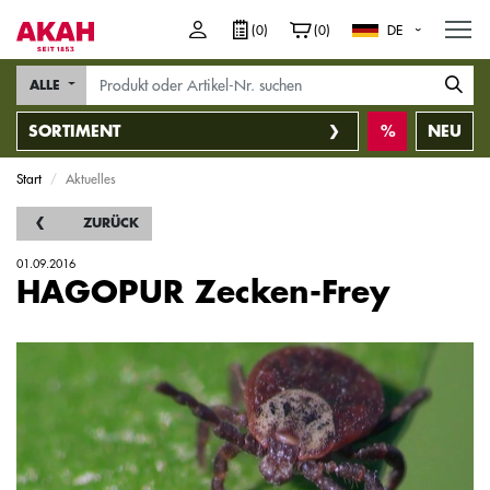
M
(0)
(0)
DE
ALLE
SORTIMENT
NEU
Start
Aktuelles
ZURÜCK
01.09.2016
HAGOPUR Zecken-Frey