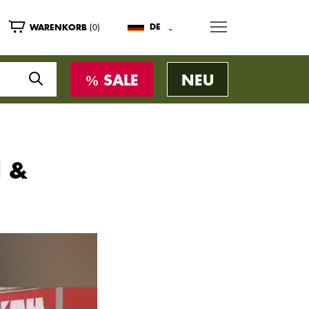
MENU
(0)
DE
WARENKORB
SALE
NEU
d &