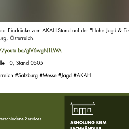
aar Eindrücke vom AKAH-Stand auf der "Hohe Jagd & Fis
urg, Österreich.
s://youtu.be/glV6wgN1LWA
lle 10, Stand 0505
rreich #Salzburg #Messe #Jagd #AKAH
verschiedene Services
ABHOLUNG BEIM
FACHHÄNDLER