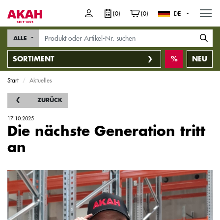
M
(0)
(0)
DE
ALLE
SORTIMENT
NEU
Start
Aktuelles
ZURÜCK
17.10.2025
Die nächste Generation tritt
an