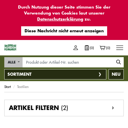
Durch Nutzung dieser Seite stimmen Sie der
Verwendung von Cookies laut unserer
Datenschutzerklärung
zu.
M
(0)
(0)
ALLE
SORTIMENT
NEU
Start
Textilien
(2)
ARTIKEL FILTERN