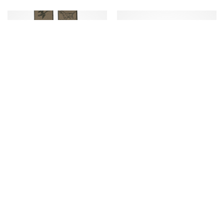
Hosenträger Jacquard
Jagdgürtel Jagdhund
Wildmotive beige
45,00 €
39,90 €
Art. Nr.
87659001
Art. Nr.
87646000
sofort lieferbar /
Lieferzeiten
sofort lieferbar /
Lieferzeiten