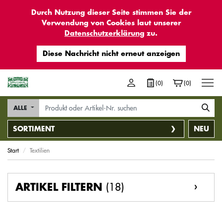
Durch Nutzung dieser Seite stimmen Sie der
Verwendung von Cookies laut unserer
Datenschutzerklärung
zu.
M
(0)
(0)
ALLE
SORTIMENT
NEU
Start
Textilien
(18)
ARTIKEL FILTERN