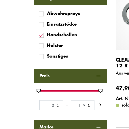
Abwehrsprays
Einsatzstöcke
Handschellen
Holster
Sonstiges
CLEJ
12 R
Aus ver
Preis
47,9
Art. N
sof
-
Marke