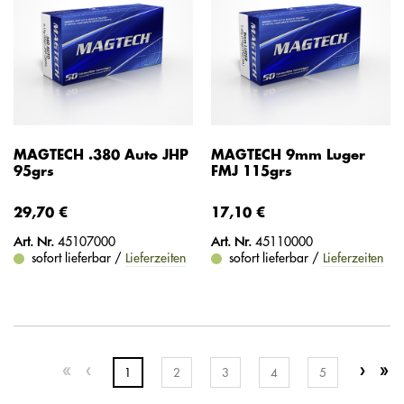
MAGTECH .380 Auto JHP
MAGTECH 9mm Luger
95grs
FMJ 115grs
29,70 €
17,10 €
Art. Nr.
45107000
Art. Nr.
45110000
sofort lieferbar /
Lieferzeiten
sofort lieferbar /
Lieferzeiten
1
2
3
4
5