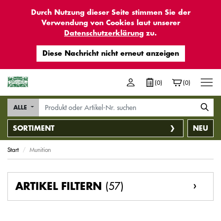
Durch Nutzung dieser Seite stimmen Sie der
Verwendung von Cookies laut unserer
Datenschutzerklärung
zu.
M
(0)
(0)
ALLE
SORTIMENT
NEU
Start
Munition
(57)
ARTIKEL FILTERN