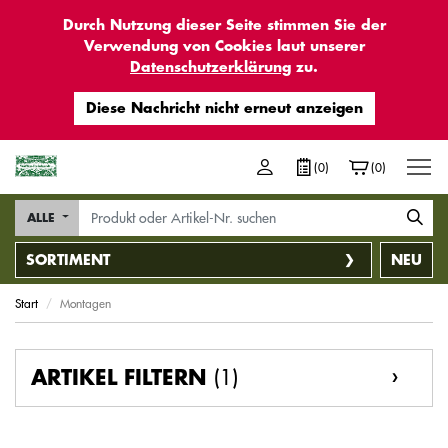
Durch Nutzung dieser Seite stimmen Sie der
Verwendung von Cookies laut unserer
Datenschutzerklärung
zu.
M
(0)
(0)
ALLE
SORTIMENT
NEU
Start
Montagen
(1)
ARTIKEL FILTERN