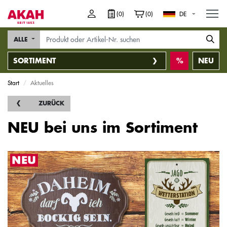
M
(0)
(0)
DE
ALLE
SORTIMENT
NEU
Start
Aktuelles
ZURÜCK
NEU bei uns im Sortiment