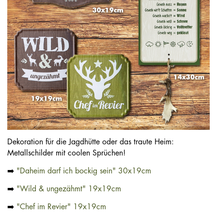
Dekoration für die Jagdhütte oder das traute Heim:
Metallschilder mit coolen Sprüchen!
➡️
"Daheim darf ich bockig sein" 30x19cm
➡️
"Wild & ungezähmt" 19x19cm
➡️
"Chef im Revier" 19x19cm